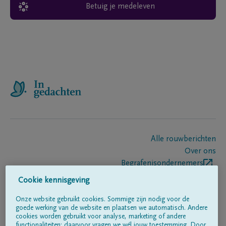
Betuig je medeleven
Alle rouwberichten
Over ons
Begrafenisondernemers
Contact
Cookie kennisgeving
Onze website gebruikt cookies. Sommige zijn nodig voor de
goede werking van de website en plaatsen we automatisch. Andere
Volg ons op
cookies worden gebruikt voor analyse, marketing of andere
functionaliteiten; daarvoor vragen we wél jouw toestemming. Door