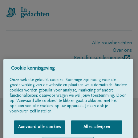
Alle rouwberichten
Over ons
Begrafenisondernemers
Contact
Cookie kennisgeving
Onze website gebruikt cookies. Sommige zijn nodig voor de
goede werking van de website en plaatsen we automatisch. Andere
Volg ons op
cookies worden gebruikt voor analyse, marketing of andere
functionaliteiten; daarvoor vragen we wél jouw toestemming. Door
op “Aanvaard alle cookies” te klikken gaat u akkoord met het
© DELA
opslaan van alle cookies op uw apparaat. Je kan ook je
voorkeuren zelf instellen.
Gebruiksvoorwaarden
Aanvaard alle cookies
Alles afwijzen
Privacyverklaring