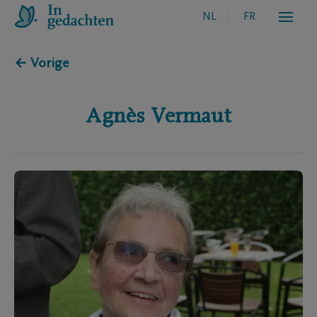
NL
FR
← Vorige
Agnès
Vermaut