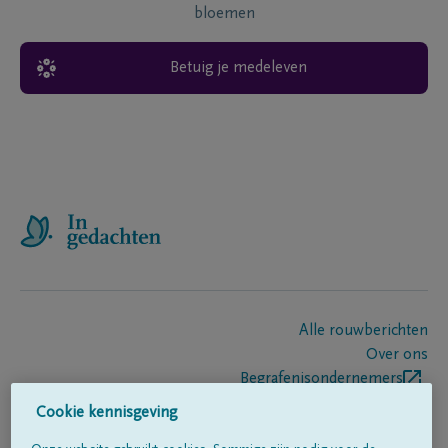
bloemen
Betuig je medeleven
Alle rouwberichten
Over ons
Begrafenisondernemers
Contact
Cookie kennisgeving