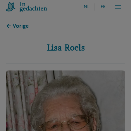
NL
FR
← Vorige
Lisa
Roels