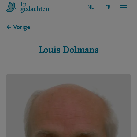
NL
FR
← Vorige
Louis
Dolmans