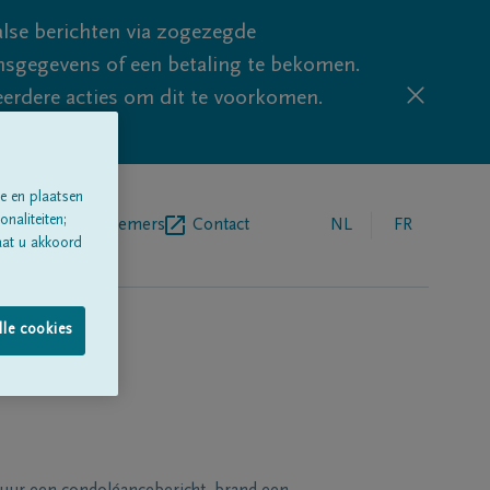
lse berichten via zogezegde
sgegevens of een betaling te bekomen.
eerdere acties om dit te voorkomen.
e en plaatsen
naliteiten;
egrafenisondernemers
Contact
NL
FR
aat u akkoord
lle cookies