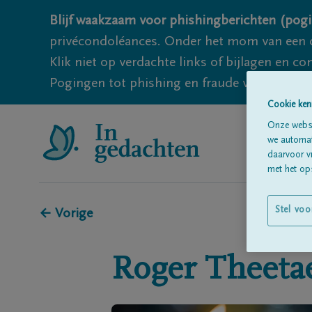
Blijf waakzaam voor phishingberichten (pogi
privécondoléances. Onder het mom van een c
Klik niet op verdachte links of bijlagen en 
Pogingen tot phishing en fraude vallen echter
Cookie ken
Onze websi
we automati
daarvoor v
met het ops
Stel voo
← Vorige
Roger
Theeta