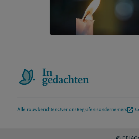
Alle rouwberichten
Over ons
Begrafenisondernemers
C
© DELA
Ge