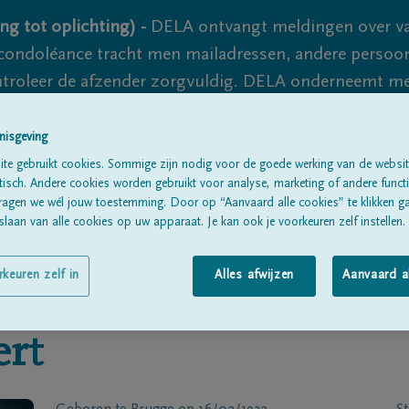
ng tot oplichting) -
DELA ontvangt meldingen over va
ondoléance tracht men mailadressen, andere persoon
controleer de afzender zorgvuldig. DELA onderneemt m
 nooit volledig uit te sluiten, dus blijf waakzaam.
nisgeving
te gebruikt cookies. Sommige zijn nodig voor de goede werking van de websit
sch. Andere cookies worden gebruikt voor analyse, marketing of andere functio
Alle rouwberichten
Over ons
B
ragen we wél jouw toestemming. Door op “Aanvaard alle cookies” te klikken g
laan van alle cookies op uw apparaat. Je kan ook je voorkeuren zelf instellen.
rkeuren zelf in
Alles afwijzen
Aanvaard a
ert