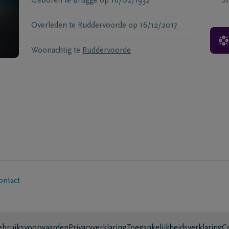
Geboren te
Brugge
op
16/02/1932
S
Overleden te
Ruddervoorde
op
16/12/2017
Woonachtig te
Ruddervoorde
ontact
bruiksvoorwaarden
Privacyverklaring
Toegankelijkheidsverklaring
C