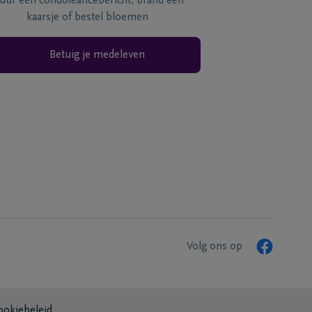
tuur een condoléancebericht, brand een
kaarsje of bestel bloemen
Betuig je medeleven
Volg ons op
ookiebeleid