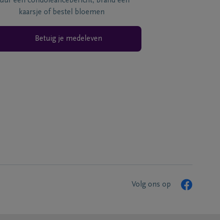
tuur een condoléancebericht, brand een
kaarsje of bestel bloemen
Betuig je medeleven
Volg ons op