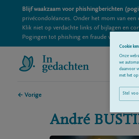
Blijf waakzaam voor phishingberichten (pogi
privécondoléances. Onder het mom van een c
Klik niet op verdachte links of bijlagen en 
Pogingen tot phishing en fraude vallen echter
Cookie ken
Onze websi
we automati
daarvoor v
met het ops
Stel voo
← Vorige
André
BUST