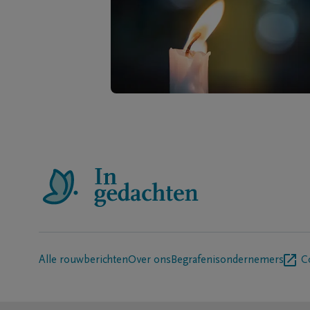
Alle rouwberichten
Over ons
Begrafenisondernemers
C