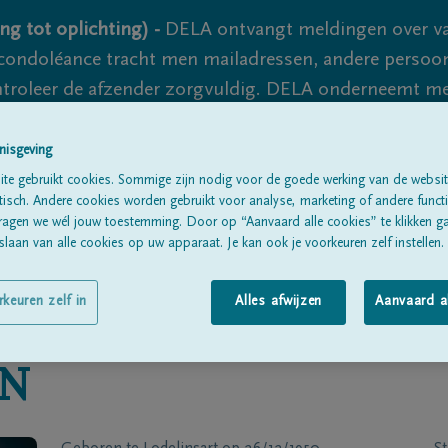
ng tot oplichting) -
DELA ontvangt meldingen over va
ondoléance tracht men mailadressen, andere persoon
controleer de afzender zorgvuldig. DELA onderneemt m
 nooit volledig uit te sluiten, dus blijf waakzaam.
nisgeving
te gebruikt cookies. Sommige zijn nodig voor de goede werking van de websit
sch. Andere cookies worden gebruikt voor analyse, marketing of andere functio
Alle rouwberichten
Over ons
B
ragen we wél jouw toestemming. Door op “Aanvaard alle cookies” te klikken g
laan van alle cookies op uw apparaat. Je kan ook je voorkeuren zelf instellen.
rkeuren zelf in
Alles afwijzen
Aanvaard a
IN