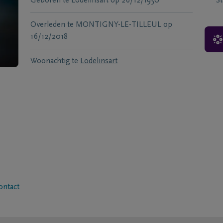
Geboren te
Lodelinsart
op
26/12/1950
S
Overleden te
MONTIGNY-LE-TILLEUL
op
16/12/2018
Woonachtig te
Lodelinsart
ontact