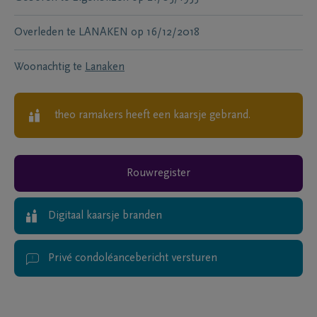
Overleden te
LANAKEN
op
16/12/2018
Woonachtig te
Lanaken
theo ramakers
heeft een kaarsje gebrand.
Rouwregister
Digitaal kaarsje branden
Privé condoléancebericht versturen