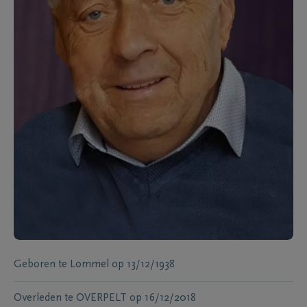
Geboren te
Lommel
op
13/12/1938
Overleden te
OVERPELT
op
16/12/2018