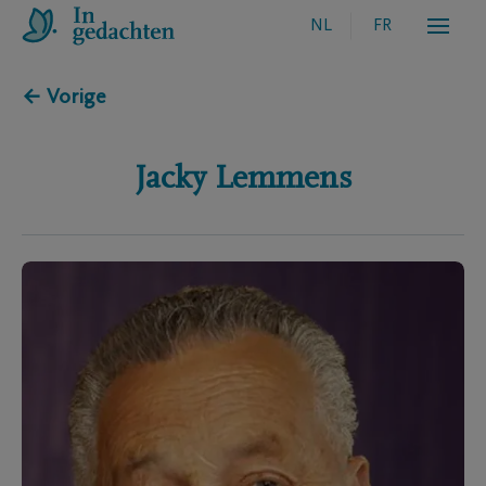
NL
FR
← Vorige
Jacky
Lemmens