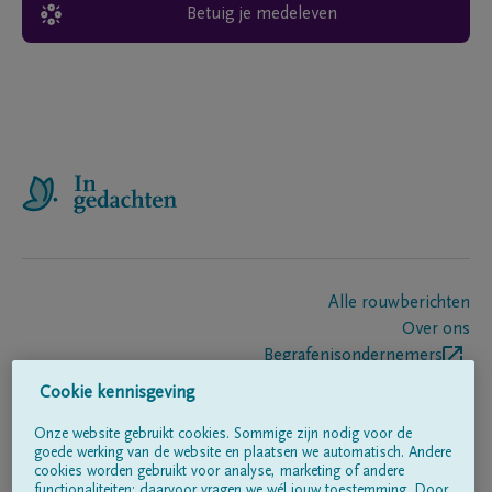
Betuig je medeleven
Alle rouwberichten
Over ons
Begrafenisondernemers
Contact
Cookie kennisgeving
Onze website gebruikt cookies. Sommige zijn nodig voor de
goede werking van de website en plaatsen we automatisch. Andere
Volg ons op
cookies worden gebruikt voor analyse, marketing of andere
functionaliteiten; daarvoor vragen we wél jouw toestemming. Door