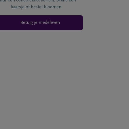
tuur een condoléancebericht, brand een
kaarsje of bestel bloemen
Betuig je medeleven