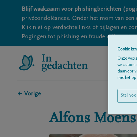
Blijf waakzaam voor phishingberichten (pogi
privécondoléances. Onder het mom van een c
Klik niet op verdachte links of bijlagen en 
Pogingen tot phishing en fraude vallen echter
Cookie ken
Onze websi
we automati
daarvoor v
met het ops
← Vorige
Stel voo
Alfons
Moens