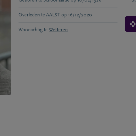
Geboren te
Schoonaarde
op
10/02/1926
S
Overleden te
AALST
op
16/12/2020
Woonachtig te
Wetteren