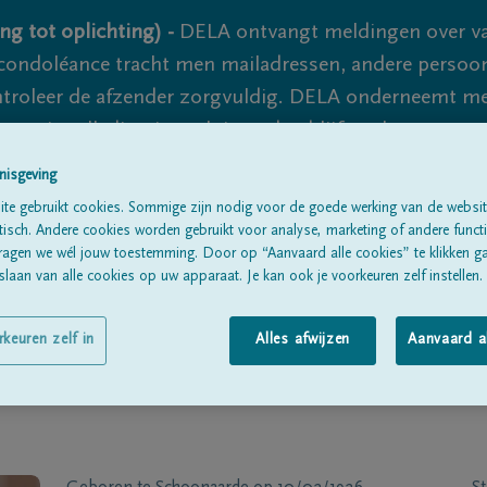
ng tot oplichting) -
DELA ontvangt meldingen over va
ondoléance tracht men mailadressen, andere persoon
controleer de afzender zorgvuldig. DELA onderneemt m
 nooit volledig uit te sluiten, dus blijf waakzaam.
nisgeving
te gebruikt cookies. Sommige zijn nodig voor de goede werking van de websit
Alle rouwberichten
Over ons
B
sch. Andere cookies worden gebruikt voor analyse, marketing of andere functio
ragen we wél jouw toestemming. Door op “Aanvaard alle cookies” te klikken g
laan van alle cookies op uw apparaat. Je kan ook je voorkeuren zelf instellen.
rkeuren zelf in
Alles afwijzen
Aanvaard a