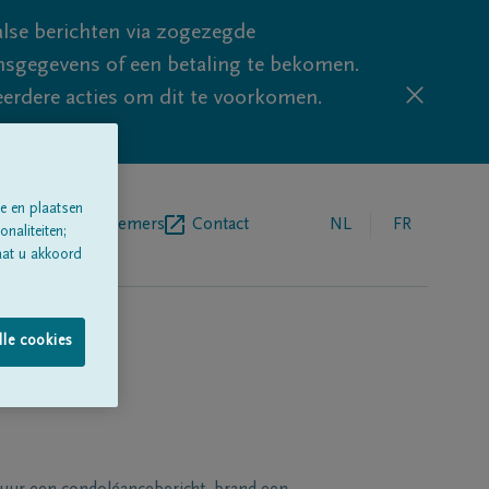
lse berichten via zogezegde
sgegevens of een betaling te bekomen.
eerdere acties om dit te voorkomen.
e en plaatsen
egrafenisondernemers
Contact
NL
FR
naliteiten;
aat u akkoord
lle cookies