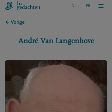
NL
FR
← Vorige
André
Van Langenhove