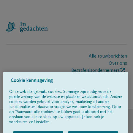
Alle rouwberichten
Over ons
Begrafenisondernemers
Contact
Cookie kennisgeving
Onze website gebruikt cookies. Sommige zijn nodig voor de
goede werking van de website en plaatsen we automatisch. Andere
Volg ons op
cookies worden gebruikt voor analyse, marketing of andere
functionaliteiten; daarvoor vragen we wél jouw toestemming. Door
op “Aanvaard alle cookies” te klikken gaat u akkoord met het
© DELA
opslaan van alle cookies op uw apparaat. Je kan ook je
voorkeuren zelf instellen.
Gebruiksvoorwaarden