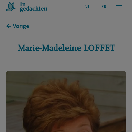
NL
FR
← Vorige
Marie-Madeleine
LOFFET