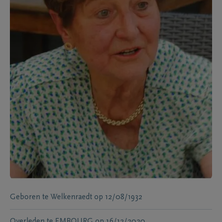
Geboren te
Welkenraedt
op
12/08/1932
Overleden te
EMBOURG
op
16/12/2020