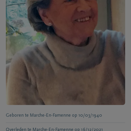
Geboren te
Marche-En-Famenne
op
10/03/1940
Overleden te
Marche-En-Famenne
op
16/12/2021