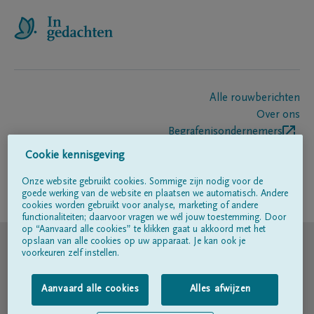
Alle rouwberichten
Over ons
Begrafenisondernemers
Contact
Cookie kennisgeving
Onze website gebruikt cookies. Sommige zijn nodig voor de
goede werking van de website en plaatsen we automatisch. Andere
Volg ons op
cookies worden gebruikt voor analyse, marketing of andere
functionaliteiten; daarvoor vragen we wél jouw toestemming. Door
op “Aanvaard alle cookies” te klikken gaat u akkoord met het
© DELA
opslaan van alle cookies op uw apparaat. Je kan ook je
voorkeuren zelf instellen.
Gebruiksvoorwaarden
Aanvaard alle cookies
Alles afwijzen
Privacyverklaring