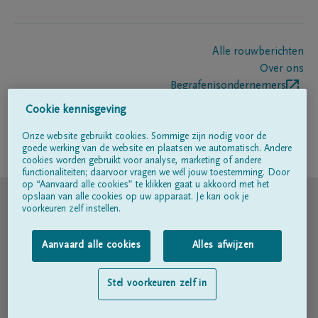
Alle rouwberichten
Over ons
Begrafenisondernemers
Contact
Cookie kennisgeving
Onze website gebruikt cookies. Sommige zijn nodig voor de
goede werking van de website en plaatsen we automatisch. Andere
Volg ons op
cookies worden gebruikt voor analyse, marketing of andere
functionaliteiten; daarvoor vragen we wél jouw toestemming. Door
op “Aanvaard alle cookies” te klikken gaat u akkoord met het
© DELA
opslaan van alle cookies op uw apparaat. Je kan ook je
voorkeuren zelf instellen.
Gebruiksvoorwaarden
Aanvaard alle cookies
Alles afwijzen
Privacyverklaring
Stel voorkeuren zelf in
Toegankelijkheidsverklaring
Cookiebeleid