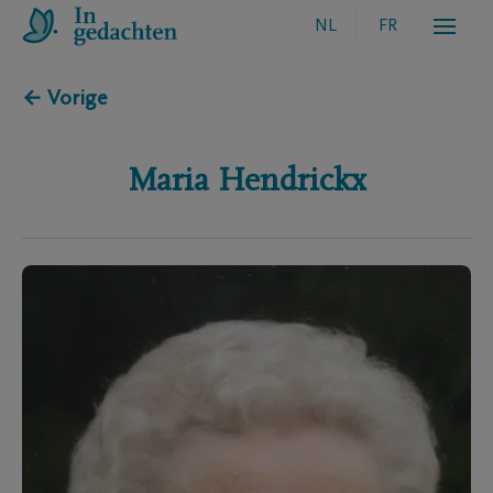
NL
FR
← Vorige
Maria
Hendrickx