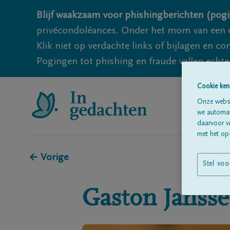
Blijf waakzaam voor phishingberichten (pogi
privécondoléances. Onder het mom van een c
Klik niet op verdachte links of bijlagen en 
Pogingen tot phishing en fraude vallen echter
Cookie ken
Onze websi
we automati
daarvoor v
met het ops
← Vorige
Stel voo
Gaston
Janss