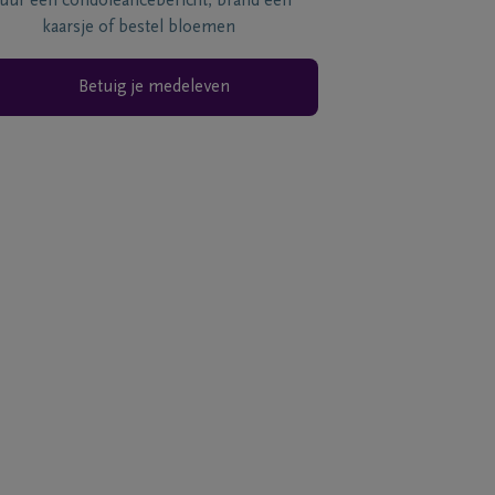
tuur een condoléancebericht, brand een
kaarsje of bestel bloemen
Betuig je medeleven