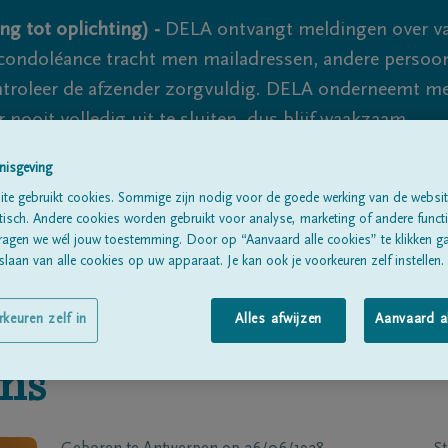
ng tot oplichting) -
DELA ontvangt meldingen over va
ondoléance tracht men mailadressen, andere persoon
controleer de afzender zorgvuldig. DELA onderneemt m
 nooit volledig uit te sluiten, dus blijf waakzaam.
nisgeving
te gebruikt cookies. Sommige zijn nodig voor de goede werking van de websit
Alle rouwberichten
Over ons
B
sch. Andere cookies worden gebruikt voor analyse, marketing of andere functio
ragen we wél jouw toestemming. Door op “Aanvaard alle cookies” te klikken g
laan van alle cookies op uw apparaat. Je kan ook je voorkeuren zelf instellen.
rkeuren zelf in
Alles afwijzen
Aanvaard a
ens