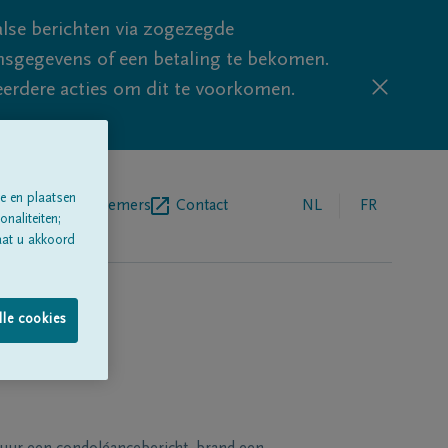
lse berichten via zogezegde
sgegevens of een betaling te bekomen.
eerdere acties om dit te voorkomen.
e en plaatsen
egrafenisondernemers
Contact
NL
FR
naliteiten;
aat u akkoord
lle cookies