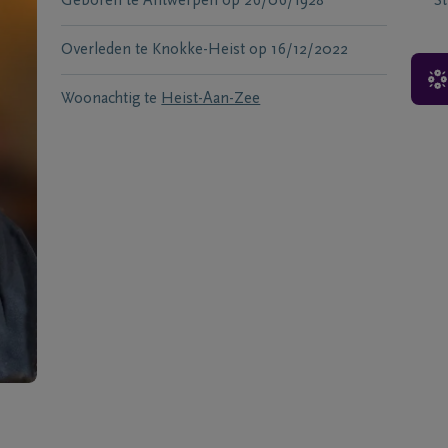
Geboren te
Antwerpen
op
26/06/1928
S
Overleden te
Knokke-Heist
op
16/12/2022
Woonachtig te
Heist-Aan-Zee