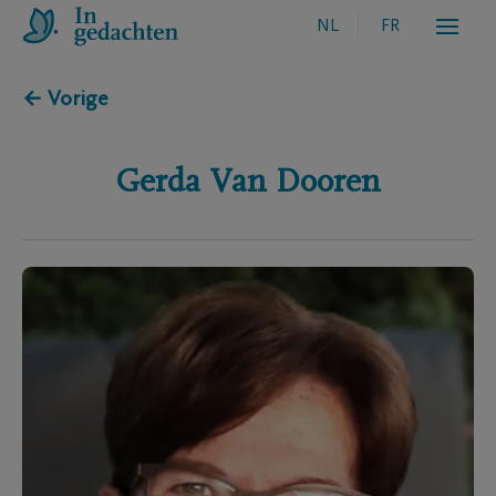
NL
FR
← Vorige
Gerda
Van Dooren