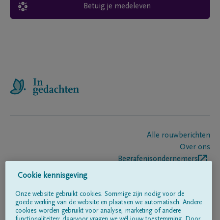
Betuig je medeleven
Alle rouwberichten
Over ons
Begrafenisondernemers
Contact
Cookie kennisgeving
Onze website gebruikt cookies. Sommige zijn nodig voor de
goede werking van de website en plaatsen we automatisch. Andere
Volg ons op
cookies worden gebruikt voor analyse, marketing of andere
functionaliteiten; daarvoor vragen we wél jouw toestemming. Door