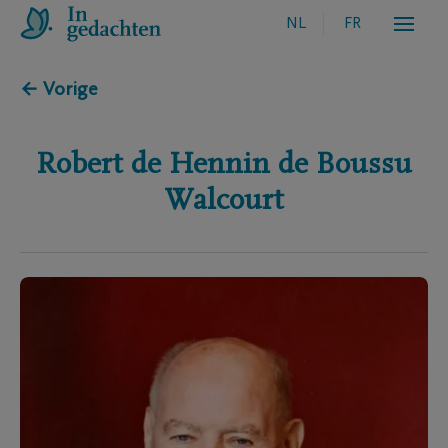
NL
FR
← Vorige
Robert de Hennin
de Boussu
Walcourt