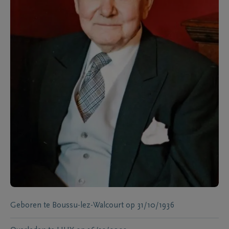
Geboren te
Boussu-lez-Walcourt
op
31/10/1936