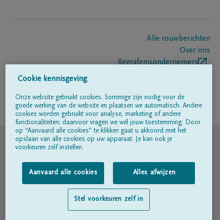
Alle rouwberichten
Over ons
Begrafenisondernemers
Contact
Cookie kennisgeving
Onze website gebruikt cookies. Sommige zijn nodig voor de
goede werking van de website en plaatsen we automatisch. Andere
Volg ons op
cookies worden gebruikt voor analyse, marketing of andere
functionaliteiten; daarvoor vragen we wél jouw toestemming. Door
op “Aanvaard alle cookies” te klikken gaat u akkoord met het
© DELA
opslaan van alle cookies op uw apparaat. Je kan ook je
voorkeuren zelf instellen.
Gebruiksvoorwaarden
Aanvaard alle cookies
Alles afwijzen
Privacyverklaring
Stel voorkeuren zelf in
Toegankelijkheidsverklaring