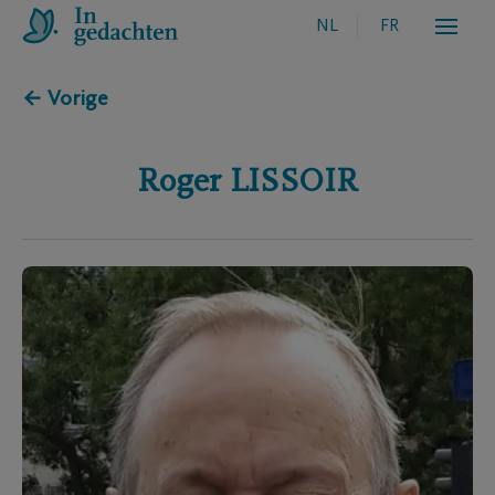
NL
FR
← Vorige
Roger
LISSOIR