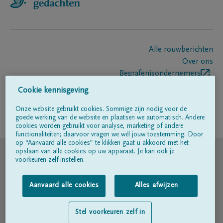
Alle rouwberichten
Over ons
Begrafenisondernemers
Contact
Cookie kennisgeving
Onze website gebruikt cookies. Sommige zijn nodig voor de
goede werking van de website en plaatsen we automatisch. Andere
Volg ons op
cookies worden gebruikt voor analyse, marketing of andere
functionaliteiten; daarvoor vragen we wél jouw toestemming. Door
op “Aanvaard alle cookies” te klikken gaat u akkoord met het
© DELA
opslaan van alle cookies op uw apparaat. Je kan ook je
voorkeuren zelf instellen.
Gebruiksvoorwaarden
Aanvaard alle cookies
Alles afwijzen
Privacyverklaring
Stel voorkeuren zelf in
Toegankelijkheidsverklaring