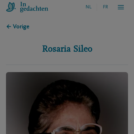
NL
FR
← Vorige
Rosaria
Sileo