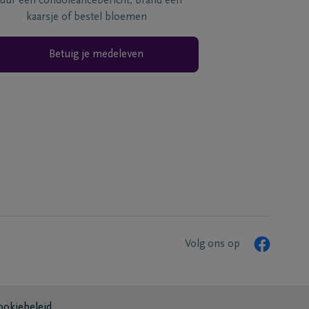
tuur een condoléancebericht, brand een
kaarsje of bestel bloemen
Betuig je medeleven
Volg ons op
ookiebeleid