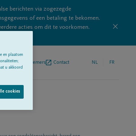
lse berichten via zogezegde
sgegevens of een betaling te bekomen.
eerdere acties om dit te voorkomen.
e en plaatsen
naliteiten;
egrafenisondernemers
Contact
NL
FR
aat u akkoord
lle cookies