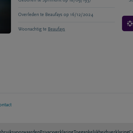
Geboren te
Sprimont
op
18/09/1937
S
Overleden te
Beaufays
op
16/12/2024
Woonachtig te
Beaufays
ontact
bruiksvoorwaarden
Privacyverklaring
Toegankelijkheidsverklaring
C