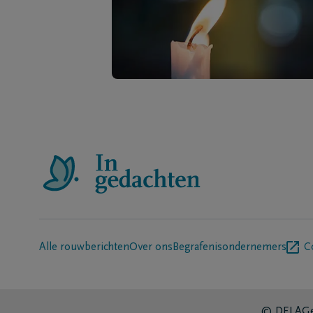
Alle rouwberichten
Over ons
Begrafenisondernemers
C
© DELA
Ge