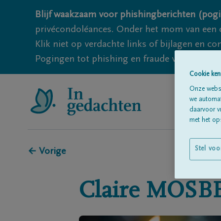
Blijf waakzaam voor phishingberichten (pogi
privécondoléances. Onder het mom van een c
Klik niet op verdachte links of bijlagen en 
Pogingen tot phishing en fraude vallen echter
Cookie ken
Onze websi
we automati
daarvoor v
met het ops
Stel voo
← Vorige
Claire
MOSB