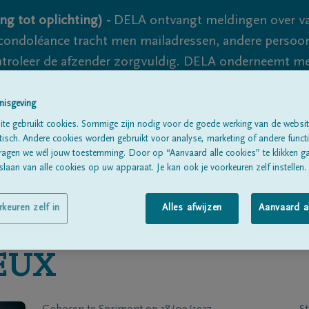
ng tot oplichting) -
DELA ontvangt meldingen over va
ondoléance tracht men mailadressen, andere persoon
controleer de afzender zorgvuldig. DELA onderneemt m
 nooit volledig uit te sluiten, dus blijf waakzaam.
nisgeving
te gebruikt cookies. Sommige zijn nodig voor de goede werking van de websit
sch. Andere cookies worden gebruikt voor analyse, marketing of andere functio
Alle rouwberichten
Over ons
B
ragen we wél jouw toestemming. Door op “Aanvaard alle cookies” te klikken g
laan van alle cookies op uw apparaat. Je kan ook je voorkeuren zelf instellen.
rkeuren zelf in
Alles afwijzen
Aanvaard a
EUX