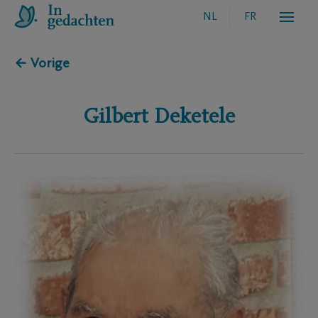
NL
FR
← Vorige
Gilbert
Deketele