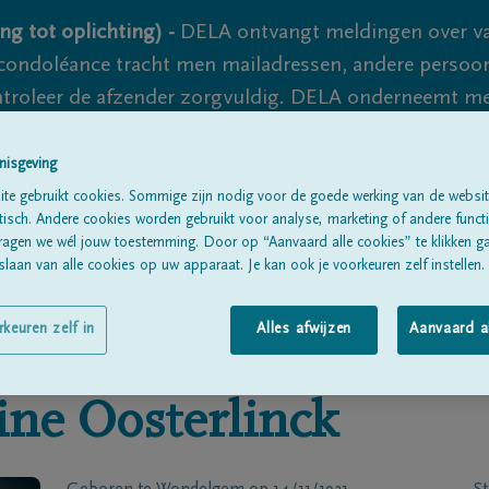
ng tot oplichting) -
DELA ontvangt meldingen over va
ondoléance tracht men mailadressen, andere persoon
controleer de afzender zorgvuldig. DELA onderneemt m
 nooit volledig uit te sluiten, dus blijf waakzaam.
nisgeving
te gebruikt cookies. Sommige zijn nodig voor de goede werking van de websit
sch. Andere cookies worden gebruikt voor analyse, marketing of andere functio
Alle rouwberichten
Over ons
B
ragen we wél jouw toestemming. Door op “Aanvaard alle cookies” te klikken g
laan van alle cookies op uw apparaat. Je kan ook je voorkeuren zelf instellen.
rkeuren zelf in
Alles afwijzen
Aanvaard a
ine
Oosterlinck