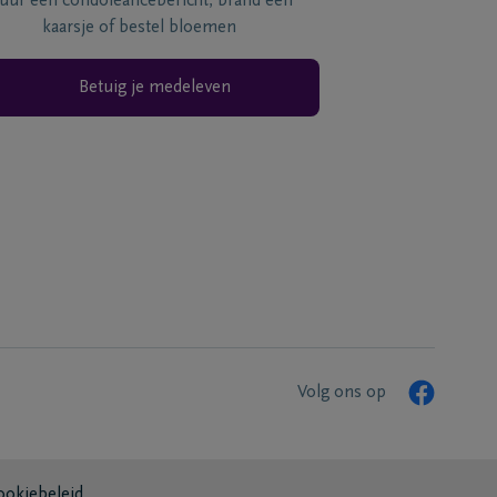
tuur een condoléancebericht, brand een
kaarsje of bestel bloemen
Betuig je medeleven
Volg ons op
ookiebeleid