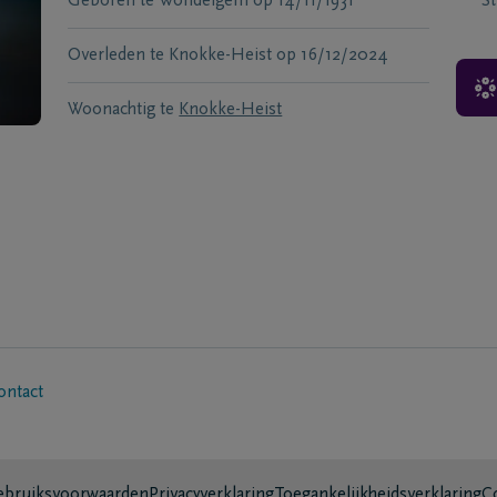
Geboren te
Wondelgem
op
14/11/1931
S
Overleden te
Knokke-Heist
op
16/12/2024
Woonachtig te
Knokke-Heist
ontact
bruiksvoorwaarden
Privacyverklaring
Toegankelijkheidsverklaring
C