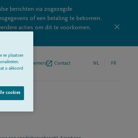
lse berichten via zogezegde
sgegevens of een betaling te bekomen.
eerdere acties om dit te voorkomen.
e en plaatsen
naliteiten;
egrafenisondernemers
Contact
NL
FR
aat u akkoord
lle cookies