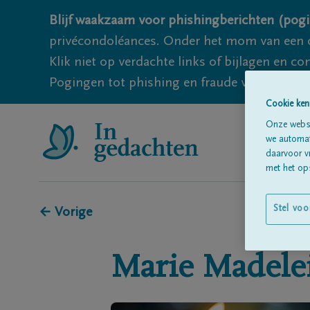
Blijf waakzaam voor phishingberichten (pogi
privécondoléances. Onder het mom van een c
Klik niet op verdachte links of bijlagen en 
Pogingen tot phishing en fraude vallen echter
Cookie ken
Onze websi
we automati
daarvoor v
met het ops
Stel voo
← Vorige
Marie Madele