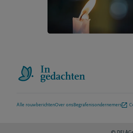
Alle rouwberichten
Over ons
Begrafenisondernemers
C
© DELA
Ge