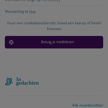
Overleden te
Liege
op
16/12/2025
Woonachtig te
Huy
Stuur een condoléancebericht, brand een kaarsje of bestel
bloemen
Betuig je medeleven
Alle rouwberichten