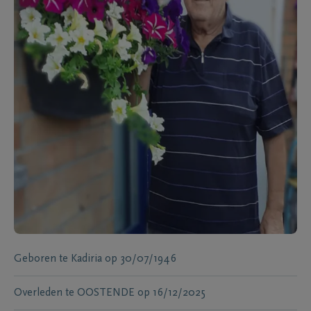
Geboren te
Kadiria
op
30/07/1946
Overleden te
OOSTENDE
op
16/12/2025