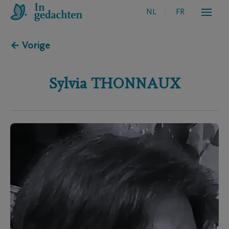
NL
FR
← Vorige
Sylvia
THONNAUX