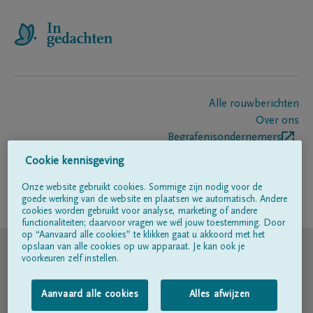
Alle rouwberichten
Over ons
Begrafenisondernemers
Contact
Cookie kennisgeving
Onze website gebruikt cookies. Sommige zijn nodig voor de
goede werking van de website en plaatsen we automatisch. Andere
Volg ons op
cookies worden gebruikt voor analyse, marketing of andere
functionaliteiten; daarvoor vragen we wél jouw toestemming. Door
op “Aanvaard alle cookies” te klikken gaat u akkoord met het
© DELA
opslaan van alle cookies op uw apparaat. Je kan ook je
voorkeuren zelf instellen.
Gebruiksvoorwaarden
Aanvaard alle cookies
Alles afwijzen
Privacyverklaring