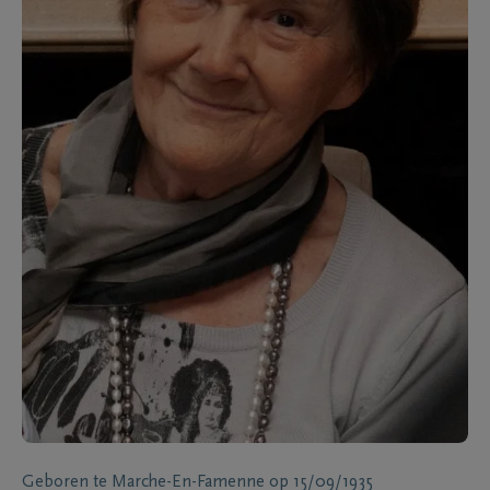
Geboren te
Marche-En-Famenne
op
15/09/1935