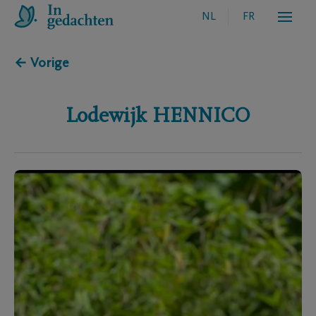
NL
FR
← Vorige
Lodewijk
HENNICO