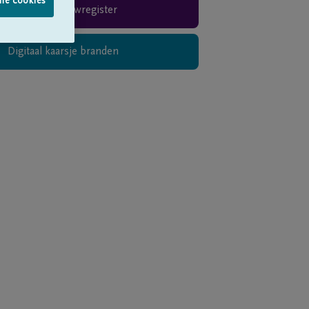
lle cookies
Rouwregister
Digitaal kaarsje branden