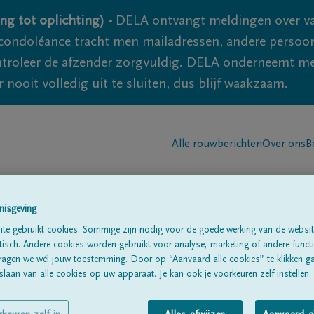
ng tot oplichting) -
DELA ontvangt meldingen over va
ondoléance tracht men mailadressen, andere persoon
controleer de afzender zorgvuldig. DELA onderneemt m
 nooit volledig uit te sluiten, dus blijf waakzaam.
Alle rouwberichten
Over ons
B
nisgeving
te gebruikt cookies. Sommige zijn nodig voor de goede werking van de websit
sch. Andere cookies worden gebruikt voor analyse, marketing of andere functio
ragen we wél jouw toestemming. Door op “Aanvaard alle cookies” te klikken g
na"
CUYPERS
laan van alle cookies op uw apparaat. Je kan ook je voorkeuren zelf instellen.