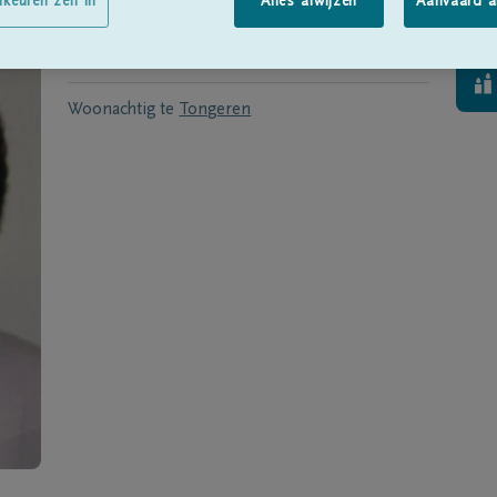
Geboren te
Genoelselderen
op
30/03/1940
rkeuren zelf in
Alles afwijzen
Aanvaard a
Overleden te
Tongeren
op
17/05/2013
Woonachtig te
Tongeren