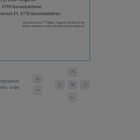
verplaatsen.
links onder.