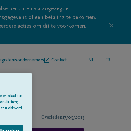
lse berichten via zogezegde
sgegevens of een betaling te bekomen.
eerdere acties om dit te voorkomen.
egrafenisondernemers
Contact
NL
FR
e en plaatsen
naliteiten;
aat u akkoord
Overleden
17/05/2013