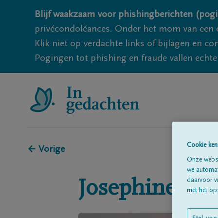
Blijf waakzaam voor phishingberichten (pogi
privécondoléances. Onder het mom van een c
Klik niet op verdachte links of bijlagen en 
Pogingen tot phishing en fraude vallen echter
Cookie ken
← Vorige
Onze websi
we automati
daarvoor v
Josephine "Fi
met het ops