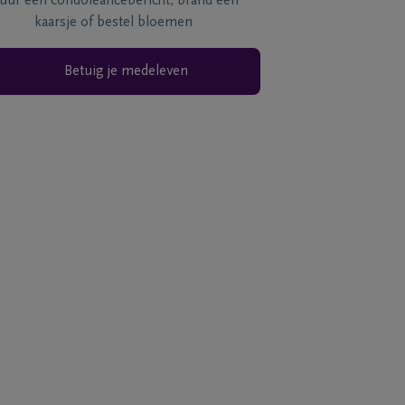
tuur een condoléancebericht, brand een
kaarsje of bestel bloemen
Betuig je medeleven