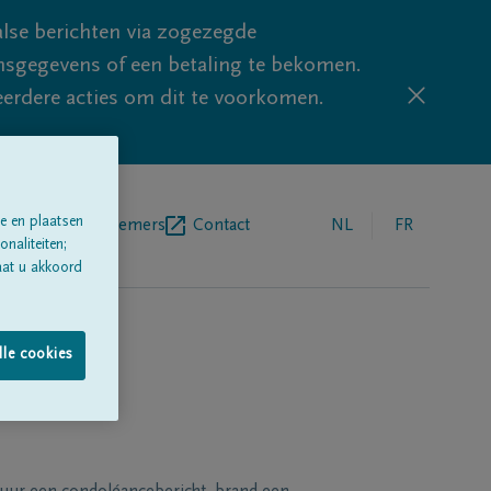
lse berichten via zogezegde
sgegevens of een betaling te bekomen.
eerdere acties om dit te voorkomen.
e en plaatsen
egrafenisondernemers
Contact
NL
FR
naliteiten;
aat u akkoord
lle cookies