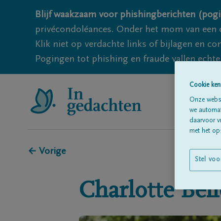
Blijf waakzaam voor phishingberichten (pogi
privécondoléances. Onder het mom van een c
Klik niet op verdachte links of bijlagen en 
Pogingen tot phishing en fraude vallen echter
Cookie ken
Onze websi
we automati
daarvoor v
met het ops
← Vorige
Stel voo
Charlotte
Bel