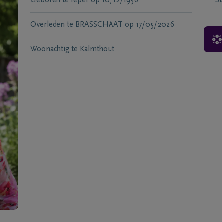
Geboren te
Ieper
op
10/12/1956
S
Overleden te
BRASSCHAAT
op
17/05/2026
Woonachtig te
Kalmthout