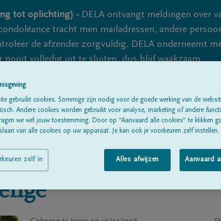
ng tot oplichting) -
DELA ontvangt meldingen over va
ondoléance tracht men mailadressen, andere persoon
controleer de afzender zorgvuldig. DELA onderneemt m
 nooit volledig uit te sluiten, dus blijf waakzaam.
nisgeving
te gebruikt cookies. Sommige zijn nodig voor de goede werking van de websit
Alle rouwberichten
Over ons
B
sch. Andere cookies worden gebruikt voor analyse, marketing of andere functio
ragen we wél jouw toestemming. Door op “Aanvaard alle cookies” te klikken g
laan van alle cookies op uw apparaat. Je kan ook je voorkeuren zelf instellen.
rkeuren zelf in
Alles afwijzen
Aanvaard a
lengé