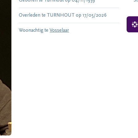
Geboren te
Turnhout
op
04/11/1939
S
Overleden te
TURNHOUT
op
17/05/2026
Woonachtig te
Vosselaar