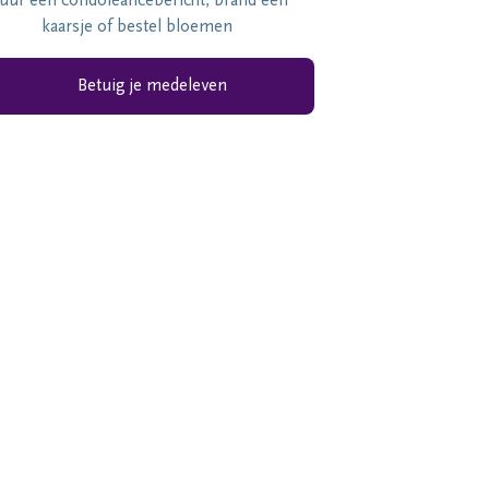
tuur een condoléancebericht, brand een
kaarsje of bestel bloemen
Betuig je medeleven