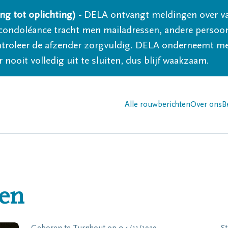
ng tot oplichting) -
DELA ontvangt meldingen over va
ondoléance tracht men mailadressen, andere persoon
controleer de afzender zorgvuldig. DELA onderneemt m
 nooit volledig uit te sluiten, dus blijf waakzaam.
Alle rouwberichten
Over ons
B
den