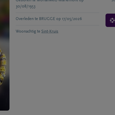
Geboren te
Morlanwelz-Mariemont
op
S
30/08/1953
Overleden te
BRUGGE
op
17/05/2026
Woonachtig te
Sint-Kruis