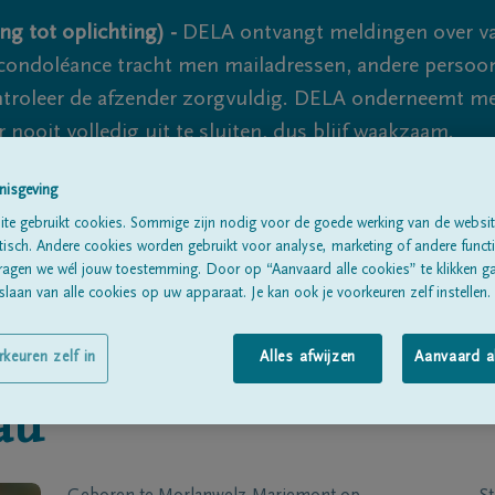
ng tot oplichting) -
DELA ontvangt meldingen over va
ondoléance tracht men mailadressen, andere persoon
controleer de afzender zorgvuldig. DELA onderneemt m
 nooit volledig uit te sluiten, dus blijf waakzaam.
nisgeving
te gebruikt cookies. Sommige zijn nodig voor de goede werking van de websit
Alle rouwberichten
Over ons
B
sch. Andere cookies worden gebruikt voor analyse, marketing of andere functio
ragen we wél jouw toestemming. Door op “Aanvaard alle cookies” te klikken g
laan van alle cookies op uw apparaat. Je kan ook je voorkeuren zelf instellen.
rkeuren zelf in
Alles afwijzen
Aanvaard a
au