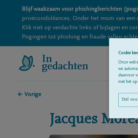
Blijf waakzaam voor phishingberichten (pogi
privécondoléances. Onder het mom van een c
Klik niet op verdachte links of bijlagen en 
Pogingen tot phishing en fraude vallen echter
Cookie ken
Onze websi
we automati
daarvoor v
met het ops
← Vorige
Stel voo
Jacques
More