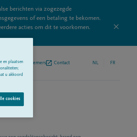
lse berichten via zogezegde
sgegevens of een betaling te bekomen.
eerdere acties om dit te voorkomen.
e en plaatsen
egrafenisondernemers
Contact
NL
FR
naliteiten;
aat u akkoord
lle cookies