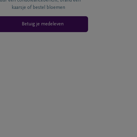
tuur een condoléancebericht, brand een
kaarsje of bestel bloemen
Betuig je medeleven