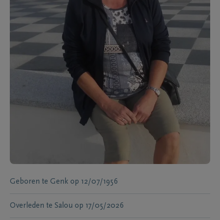
Geboren te
Genk
op
12/07/1956
Overleden te
Salou
op
17/05/2026