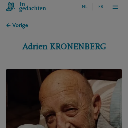
NL
FR
← Vorige
Adrien
KRONENBERG