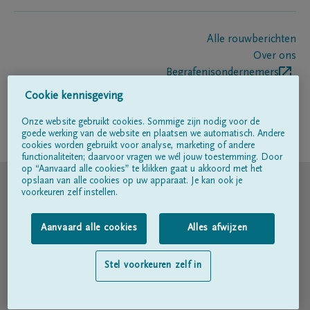
Alle rouwberichten
Over ons
Begrafenisondernemers
Contact
Cookie kennisgeving
Onze website gebruikt cookies. Sommige zijn nodig voor de
goede werking van de website en plaatsen we automatisch. Andere
Volg ons op
cookies worden gebruikt voor analyse, marketing of andere
functionaliteiten; daarvoor vragen we wél jouw toestemming. Door
op “Aanvaard alle cookies” te klikken gaat u akkoord met het
© DELA
opslaan van alle cookies op uw apparaat. Je kan ook je
voorkeuren zelf instellen.
Gebruiksvoorwaarden
Aanvaard alle cookies
Alles afwijzen
Privacyverklaring
Stel voorkeuren zelf in
Toegankelijkheidsverklaring
Cookiebeleid