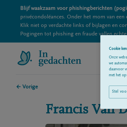
Blijf waakzaam voor phishingberichten (pogi
privécondoléances. Onder het mom van een c
Klik niet op verdachte links of bijlagen en 
Pogingen tot phishing en fraude vallen echter
Cookie ken
Onze websi
we automati
daarvoor v
met het ops
← Vorige
Stel voo
Francis
Van D