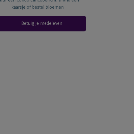
tuur een condoléancebericht, brand een
kaarsje of bestel bloemen
Betuig je medeleven