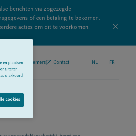
lse berichten via zogezegde
sgegevens of een betaling te bekomen.
eerdere acties om dit te voorkomen.
egrafenisondernemers
Contact
NL
FR
e en plaatsen
naliteiten;
aat u akkoord
lle cookies