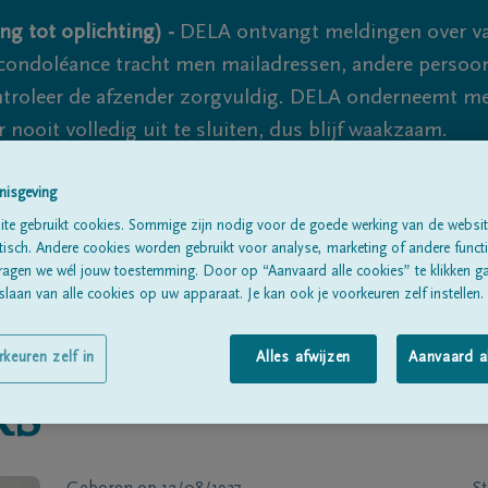
ng tot oplichting) -
DELA ontvangt meldingen over va
ondoléance tracht men mailadressen, andere persoon
controleer de afzender zorgvuldig. DELA onderneemt m
 nooit volledig uit te sluiten, dus blijf waakzaam.
nisgeving
Alle rouwberichten
Over ons
B
te gebruikt cookies. Sommige zijn nodig voor de goede werking van de websit
sch. Andere cookies worden gebruikt voor analyse, marketing of andere functio
ragen we wél jouw toestemming. Door op “Aanvaard alle cookies” te klikken g
laan van alle cookies op uw apparaat. Je kan ook je voorkeuren zelf instellen.
rkeuren zelf in
Alles afwijzen
Aanvaard a
RS