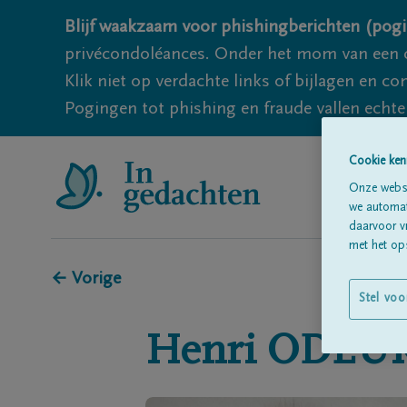
Blijf waakzaam voor phishingberichten (pogi
privécondoléances. Onder het mom van een c
Klik niet op verdachte links of bijlagen en 
Pogingen tot phishing en fraude vallen echter
Cookie ken
Onze websi
we automati
daarvoor v
met het ops
← Vorige
Stel voo
Henri
ODEU