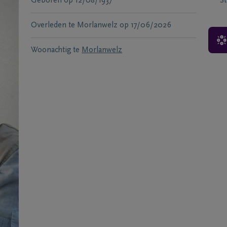
Geboren
op
12/08/1937
S
Overleden te
Morlanwelz
op
17/06/2026
Woonachtig te
Morlanwelz