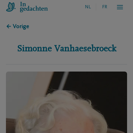
NL
FR
← Vorige
Simonne
Vanhaesebroeck