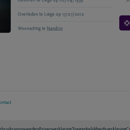
Geboren te
Liège
op
02/04/1939
S
Overleden te
Liège
op
17/07/2012
Woonachtig te
Nandrin
ontact
bruiksvoorwaarden
Privacyverklaring
Toegankelijkheidsverklaring
C