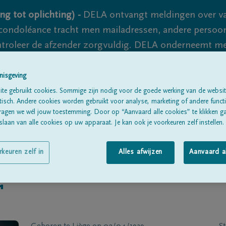
ng tot oplichting) -
DELA ontvangt meldingen over va
ondoléance tracht men mailadressen, andere persoon
controleer de afzender zorgvuldig. DELA onderneemt m
 nooit volledig uit te sluiten, dus blijf waakzaam.
nisgeving
te gebruikt cookies. Sommige zijn nodig voor de goede werking van de websit
sch. Andere cookies worden gebruikt voor analyse, marketing of andere functio
Alle rouwberichten
Over ons
B
ragen we wél jouw toestemming. Door op “Aanvaard alle cookies” te klikken g
laan van alle cookies op uw apparaat. Je kan ook je voorkeuren zelf instellen.
rkeuren zelf in
Alles afwijzen
Aanvaard a
T