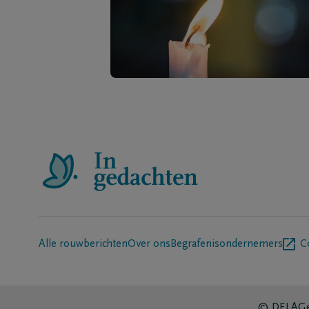
Alle rouwberichten
Over ons
Begrafenisondernemers
C
© DELA
Ge