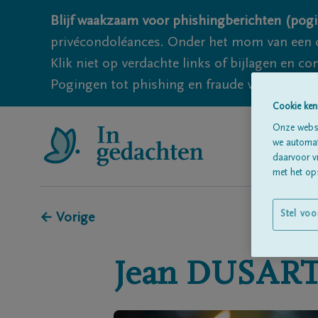
Blijf waakzaam voor phishingberichten (pogi
privécondoléances. Onder het mom van een c
Klik niet op verdachte links of bijlagen en 
Pogingen tot phishing en fraude vallen echter
Cookie ken
Onze websi
we automati
daarvoor v
met het ops
Stel voo
← Vorige
Jean
DUSAR