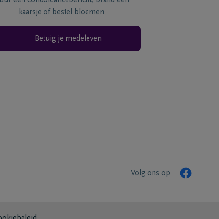
tuur een condoléancebericht, brand een
kaarsje of bestel bloemen
Betuig je medeleven
Volg ons op
ookiebeleid