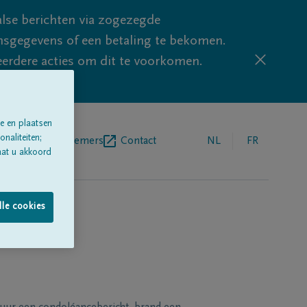
lse berichten via zogezegde
sgegevens of een betaling te bekomen.
eerdere acties om dit te voorkomen.
e en plaatsen
naliteiten;
egrafenisondernemers
Contact
NL
FR
aat u akkoord
lle cookies