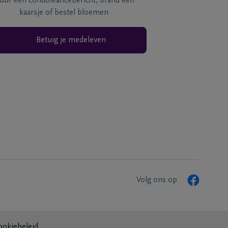
tuur een condoléancebericht, brand een
kaarsje of bestel bloemen
Betuig je medeleven
Volg ons op
ookiebeleid