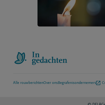
Alle rouwberichten
Over ons
Begrafenisondernemers
C
© DELA
Ge