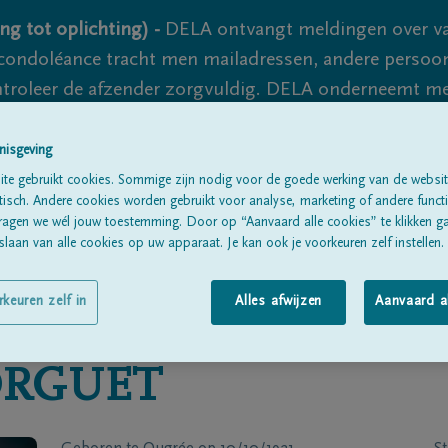
ng tot oplichting) -
DELA ontvangt meldingen over va
ondoléance tracht men mailadressen, andere persoon
controleer de afzender zorgvuldig. DELA onderneemt m
 nooit volledig uit te sluiten, dus blijf waakzaam.
nisgeving
te gebruikt cookies. Sommige zijn nodig voor de goede werking van de websit
sch. Andere cookies worden gebruikt voor analyse, marketing of andere functio
Alle rouwberichten
Over ons
B
ragen we wél jouw toestemming. Door op “Aanvaard alle cookies” te klikken g
laan van alle cookies op uw apparaat. Je kan ook je voorkeuren zelf instellen.
rkeuren zelf in
Alles afwijzen
Aanvaard a
ORGUET