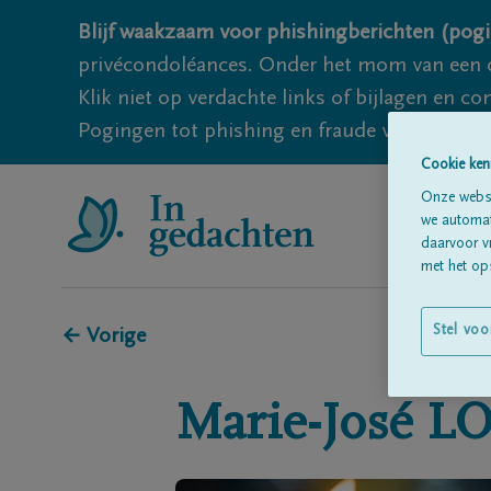
Blijf waakzaam voor phishingberichten (pogi
privécondoléances. Onder het mom van een c
Klik niet op verdachte links of bijlagen en 
Pogingen tot phishing en fraude vallen echter
Cookie ken
Onze websi
we automati
daarvoor v
met het ops
Stel voo
← Vorige
Marie-José
L