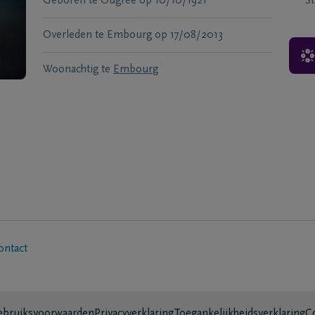
Geboren te
Ougrée
op
10/10/1921
S
Overleden te
Embourg
op
17/08/2013
Woonachtig te
Embourg
ontact
bruiksvoorwaarden
Privacyverklaring
Toegankelijkheidsverklaring
C