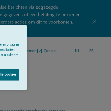
lse berichten via zogezegde
sgegevens of een betaling te bekomen.
eerdere acties om dit te voorkomen.
e en plaatsen
naliteiten;
egrafenisondernemers
Contact
NL
FR
aat u akkoord
lle cookies