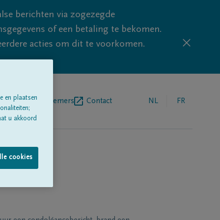
lse berichten via zogezegde
sgegevens of een betaling te bekomen.
eerdere acties om dit te voorkomen.
e en plaatsen
egrafenisondernemers
Contact
NL
FR
naliteiten;
aat u akkoord
lle cookies