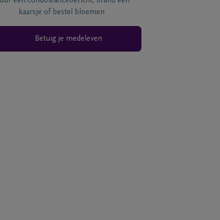
tuur een condoléancebericht, brand een
kaarsje of bestel bloemen
Betuig je medeleven