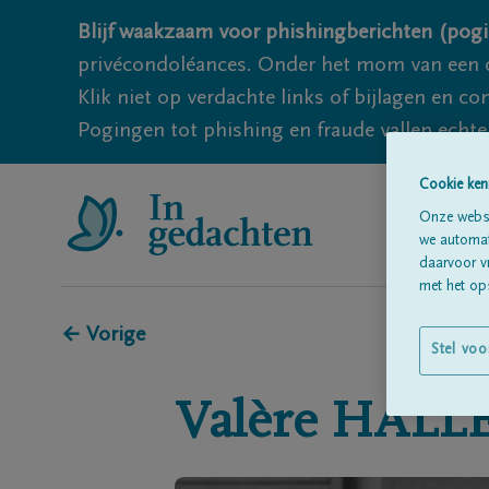
Blijf waakzaam voor phishingberichten (pogi
privécondoléances. Onder het mom van een c
Klik niet op verdachte links of bijlagen en 
Pogingen tot phishing en fraude vallen echter
Cookie ken
Onze websi
we automati
daarvoor v
met het ops
← Vorige
Stel voo
Valère
HALL