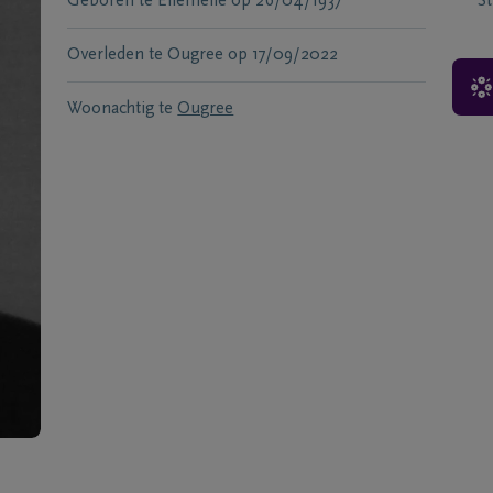
Geboren te
Ellemelle
op
26/04/1937
S
Overleden te
Ougree
op
17/09/2022
Woonachtig te
Ougree