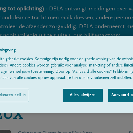
ng tot oplichting) -
DELA ontvangt meldingen over va
ondoléance tracht men mailadressen, andere persoon
controleer de afzender zorgvuldig. DELA onderneemt m
 nooit volledig uit te sluiten, dus blijf waakzaam.
nisgeving
te gebruikt cookies. Sommige zijn nodig voor de goede werking van de websit
Alle rouwberichten
Over ons
B
sch. Andere cookies worden gebruikt voor analyse, marketing of andere functio
ragen we wél jouw toestemming. Door op “Aanvaard alle cookies” te klikken g
laan van alle cookies op uw apparaat. Je kan ook je voorkeuren zelf instellen.
rkeuren zelf in
Alles afwijzen
Aanvaard a
EUX