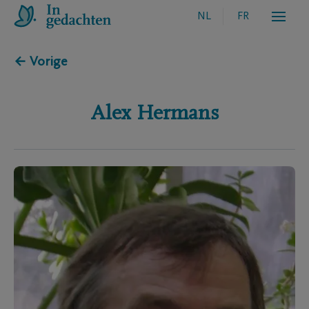
NL
FR
← Vorige
Alex
Hermans