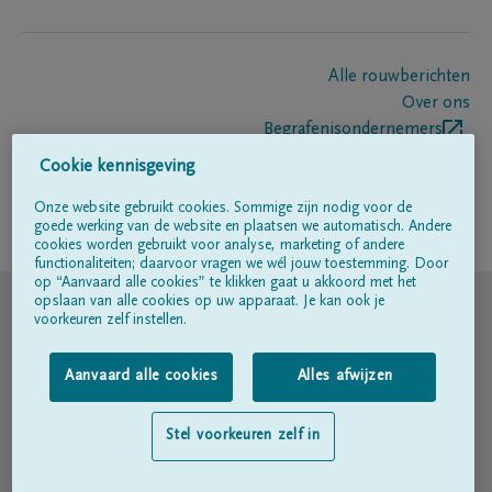
Alle rouwberichten
Over ons
Begrafenisondernemers
Contact
Cookie kennisgeving
Onze website gebruikt cookies. Sommige zijn nodig voor de
goede werking van de website en plaatsen we automatisch. Andere
Volg ons op
cookies worden gebruikt voor analyse, marketing of andere
functionaliteiten; daarvoor vragen we wél jouw toestemming. Door
op “Aanvaard alle cookies” te klikken gaat u akkoord met het
© DELA
opslaan van alle cookies op uw apparaat. Je kan ook je
voorkeuren zelf instellen.
Gebruiksvoorwaarden
Aanvaard alle cookies
Alles afwijzen
Privacyverklaring
Stel voorkeuren zelf in
Toegankelijkheidsverklaring
Cookiebeleid