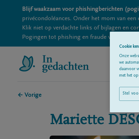
Blijf waakzaam voor phishingberichten (pogi
privécondoléances. Onder het mom van een c
Klik niet op verdachte links of bijlagen en 
Pogingen tot phishing en fraude vallen echter
Cookie ken
Onze websi
we automati
daarvoor v
met het ops
Stel voo
← Vorige
Mariette
DES