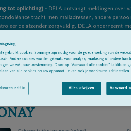
ng tot oplichting) -
DELA ontvangt meldingen over va
ondoléance tracht men mailadressen, andere persoon
controleer de afzender zorgvuldig. DELA onderneemt m
 nooit volledig uit te sluiten, dus blijf waakzaam.
nisgeving
te gebruikt cookies. Sommige zijn nodig voor de goede werking van de websit
sch. Andere cookies worden gebruikt voor analyse, marketing of andere functio
Alle rouwberichten
Over ons
B
ragen we wél jouw toestemming. Door op “Aanvaard alle cookies” te klikken g
laan van alle cookies op uw apparaat. Je kan ook je voorkeuren zelf instellen.
rkeuren zelf in
Alles afwijzen
Aanvaard a
ONAY