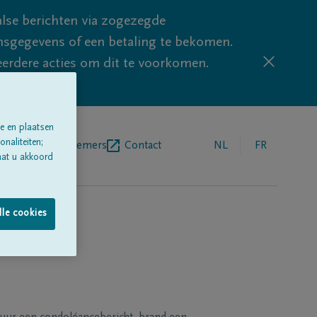
lse berichten via zogezegde
sgegevens of een betaling te bekomen.
eerdere acties om dit te voorkomen.
e en plaatsen
naliteiten;
egrafenisondernemers
Contact
NL
FR
aat u akkoord
lle cookies