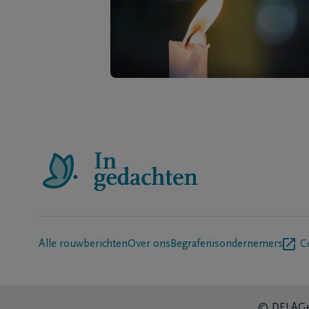
Alle rouwberichten
Over ons
Begrafenisondernemers
C
© DELA
Ge