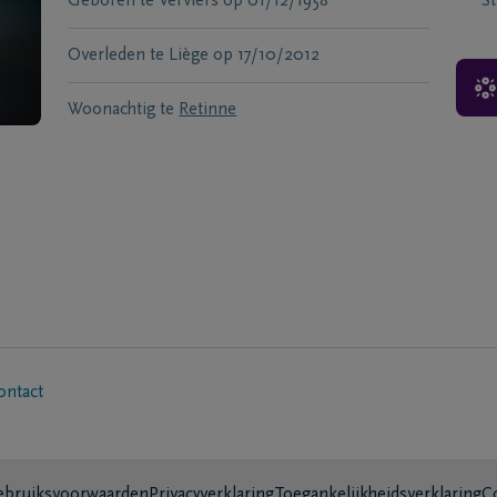
Geboren te
Verviers
op
01/12/1958
S
Overleden te
Liège
op
17/10/2012
Woonachtig te
Retinne
ontact
bruiksvoorwaarden
Privacyverklaring
Toegankelijkheidsverklaring
C