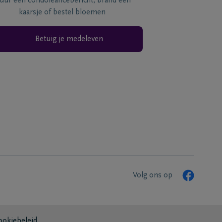
tuur een condoléancebericht, brand een
kaarsje of bestel bloemen
Betuig je medeleven
Volg ons op
ookiebeleid