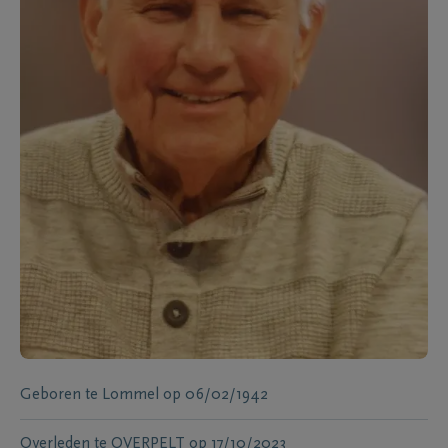
Geboren te
Lommel
op
06/02/1942
Overleden te
OVERPELT
op
17/10/2023