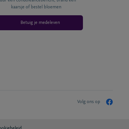
tuur een condoléancebericht, brand een
kaarsje of bestel bloemen
Betuig je medeleven
Volg ons op
ookiebeleid