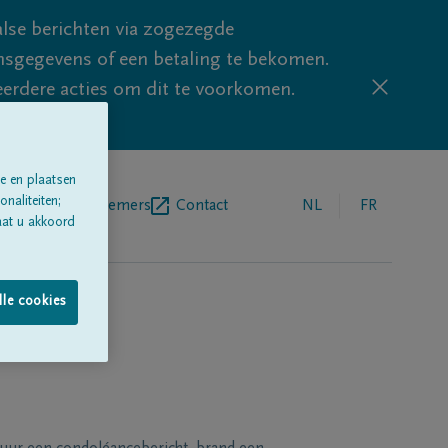
lse berichten via zogezegde
sgegevens of een betaling te bekomen.
eerdere acties om dit te voorkomen.
e en plaatsen
naliteiten;
egrafenisondernemers
Contact
NL
FR
aat u akkoord
lle cookies