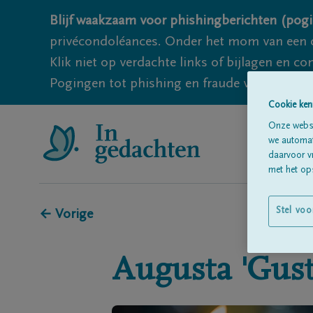
Blijf waakzaam voor phishingberichten (pogi
privécondoléances. Onder het mom van een c
Klik niet op verdachte links of bijlagen en 
Pogingen tot phishing en fraude vallen echter
Cookie ken
Onze websi
we automati
daarvoor v
met het ops
Stel voo
← Vorige
Augusta 'Gust