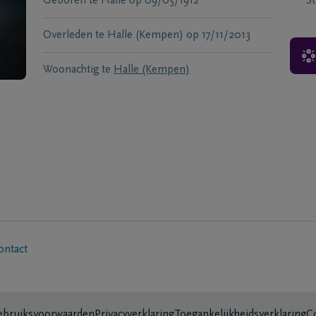
Geboren te
Halle
op
09/05/1912
S
Overleden te
Halle (Kempen)
op
17/11/2013
Woonachtig te
Halle (Kempen)
ontact
bruiksvoorwaarden
Privacyverklaring
Toegankelijkheidsverklaring
C