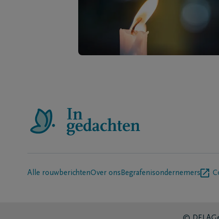
Alle rouwberichten
Over ons
Begrafenisondernemers
C
© DELA
Ge