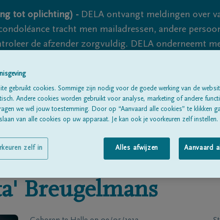
ng tot oplichting) -
DELA ontvangt meldingen over va
ondoléance tracht men mailadressen, andere persoon
controleer de afzender zorgvuldig. DELA onderneemt m
 nooit volledig uit te sluiten, dus blijf waakzaam.
nisgeving
te gebruikt cookies. Sommige zijn nodig voor de goede werking van de websit
sch. Andere cookies worden gebruikt voor analyse, marketing of andere functio
Alle rouwberichten
Over ons
B
ragen we wél jouw toestemming. Door op “Aanvaard alle cookies” te klikken g
laan van alle cookies op uw apparaat. Je kan ook je voorkeuren zelf instellen.
rkeuren zelf in
Alles afwijzen
Aanvaard a
a'
Breugelmans