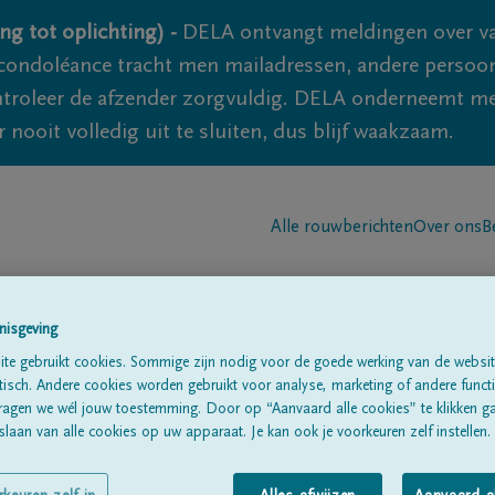
ng tot oplichting) -
DELA ontvangt meldingen over va
ondoléance tracht men mailadressen, andere persoon
controleer de afzender zorgvuldig. DELA onderneemt m
 nooit volledig uit te sluiten, dus blijf waakzaam.
Alle rouwberichten
Over ons
B
nisgeving
te gebruikt cookies. Sommige zijn nodig voor de goede werking van de websit
sch. Andere cookies worden gebruikt voor analyse, marketing of andere functio
ragen we wél jouw toestemming. Door op “Aanvaard alle cookies” te klikken g
eu)
Jeurissen
laan van alle cookies op uw apparaat. Je kan ook je voorkeuren zelf instellen.