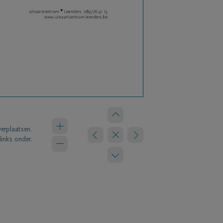
verplaatsen.
links onder.