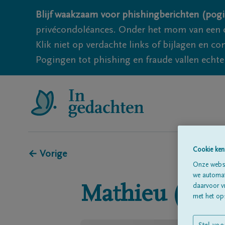
Blijf waakzaam voor phishingberichten (pogi
privécondoléances. Onder het mom van een c
Klik niet op verdachte links of bijlagen en 
Pogingen tot phishing en fraude vallen echter
Cookie ken
← Vorige
Onze websi
we automati
daarvoor v
Mathieu (Thi
met het ops