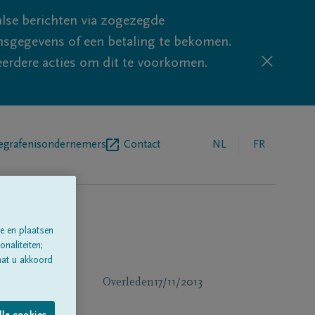
lse berichten via zogezegde
sgegevens of een betaling te bekomen.
eerdere acties om dit te voorkomen.
egrafenisondernemers
Contact
NL
FR
e en plaatsen
naliteiten;
aat u akkoord
Overleden
17/11/2013