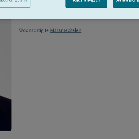
Geboren te
Eisden
op
18/07/1918
rkeuren zelf in
Alles afwijzen
Aanvaard a
Overleden te
Genk
op
17/11/2013
Woonachtig te
Maasmechelen