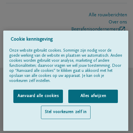
Alle rouwberichten
Over ons
Begrafenisondernemers
Contact
Cookie kennisgeving
Onze website gebruikt cookies. Sommige zijn nodig voor de
goede werking van de website en plaatsen we automatisch. Andere
Volg ons op
cookies worden gebruikt voor analyse, marketing of andere
functionaliteiten; daarvoor vragen we wél jouw toestemming. Door
op “Aanvaard alle cookies” te klikken gaat u akkoord met het
© DELA
opslaan van alle cookies op uw apparaat. Je kan ook je
voorkeuren zelf instellen.
Gebruiksvoorwaarden
Aanvaard alle cookies
Alles afwijzen
Privacyverklaring
Stel voorkeuren zelf in
Toegankelijkheidsverklaring
Cookiebeleid