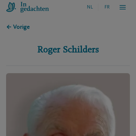
NL
FR
← Vorige
Roger
Schilders