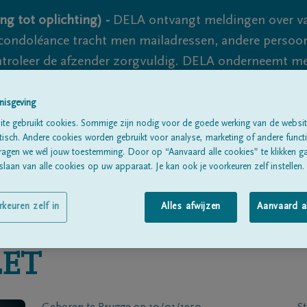
ng tot oplichting) -
DELA ontvangt meldingen over va
ondoléance tracht men mailadressen, andere persoon
controleer de afzender zorgvuldig. DELA onderneemt m
 nooit volledig uit te sluiten, dus blijf waakzaam.
nisgeving
te gebruikt cookies. Sommige zijn nodig voor de goede werking van de websit
sch. Andere cookies worden gebruikt voor analyse, marketing of andere functio
Alle rouwberichten
Over ons
B
ragen we wél jouw toestemming. Door op “Aanvaard alle cookies” te klikken g
laan van alle cookies op uw apparaat. Je kan ook je voorkeuren zelf instellen.
rkeuren zelf in
Alles afwijzen
Aanvaard a
ET