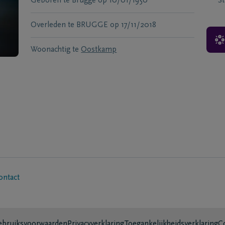
Geboren te
Brugge
op
10/01/1950
S
Overleden te
BRUGGE
op
17/11/2018
Woonachtig te
Oostkamp
ontact
bruiksvoorwaarden
Privacyverklaring
Toegankelijkheidsverklaring
C