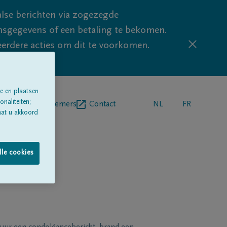
lse berichten via zogezegde
sgegevens of een betaling te bekomen.
eerdere acties om dit te voorkomen.
e en plaatsen
naliteiten;
egrafenisondernemers
Contact
NL
FR
aat u akkoord
lle cookies