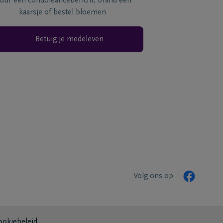
tuur een condoléancebericht, brand een
kaarsje of bestel bloemen
Betuig je medeleven
Volg ons op
ookiebeleid