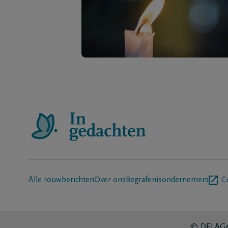
Alle rouwberichten
Over ons
Begrafenisondernemers
C
© DELA
Ge