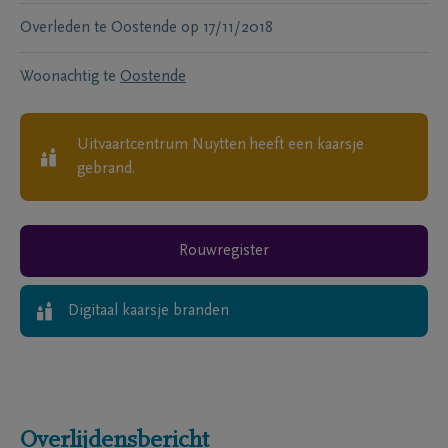
Overleden te
Oostende
op
17/11/2018
Woonachtig te
Oostende
Uitvaartcentrum Nuytten
heeft een kaarsje
gebrand.
Rouwregister
Digitaal kaarsje branden
Overlijdensbericht